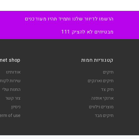
הרשמו לדיוור שלנו ותמיד תהיו מעודכנים
מבטיחים לא להציק 111
קטגוריות חמות
net shop
תיקים
אודותינו
תיקים וארנקים
שירות לקוחו
תיק צד
החנות שלי
ארנקי אופנה
צור קשר
מוצרים נילווים
ניסיון
תיקים מבד
erm of use