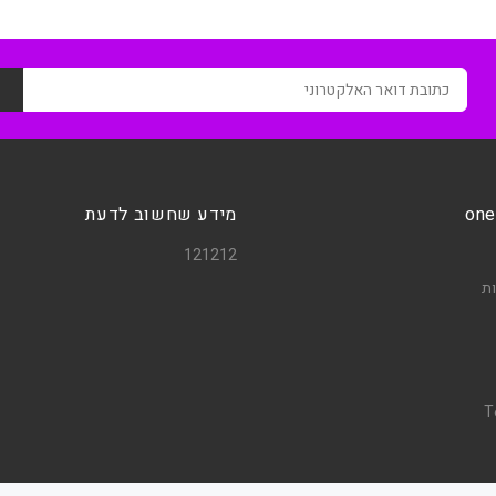
ה
one
מידע שחשוב לדעת
121212
ת
T