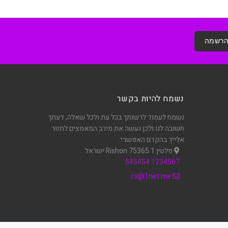
רשמה
נשמח להיות בקשר
נשמח לעמוד לרשותך בכל עת ולכל שאלה, דעתך
חשובה לנו ולכן נעשה את מירב המאמצים לחזור
אלייך בהקדם האפשרי.
פלטין 1 Rishon 75365 ישראל
545454
1234567
cs@1net.me